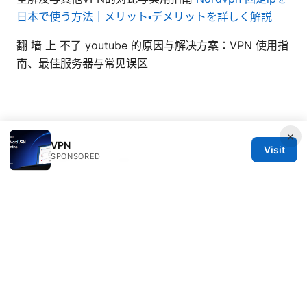
日本で使う方法｜メリット・デメリットを詳しく解説
翻 墙 上 不了 youtube 的原因与解决方案：VPN 使用指
南、最佳服务器与常见误区
×
VPN
Visit
SPONSORED
© 2026 Healthsolved. All rights reserved.
Healthsolved Group LLC
233 South Wacker Drive
Chicago, IL, 60601
US
editorial@healthsolved.net
+1-212-555-0163