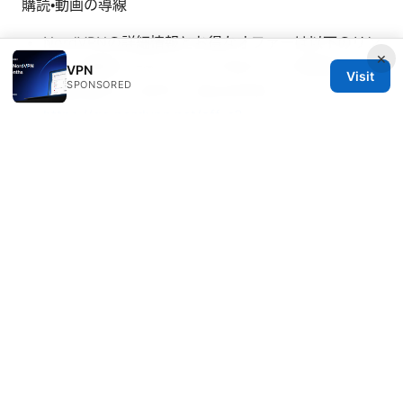
購読・動画の導線
NordVPNの詳細情報とお得なオファーは以下のリン
×
クでご確認ください（リンクはクリック誘導のため
VPN
Visit
SPONSORED
表現を変えています）: [NordVPN]
https://go.nordvpn.net/aff_c?
offer_id=15&aff_id=132441
Sources:
What is windscribe vpn
IOS怎么翻墙：全网最实用的翻墙指南与最佳实践
Windows 11でvpn接続を劇的に速く！デスクトップシ
ョート
Hoxx vpn review
Windowsでvpn接続を確実に検出・確認する方法とトラ
ブル