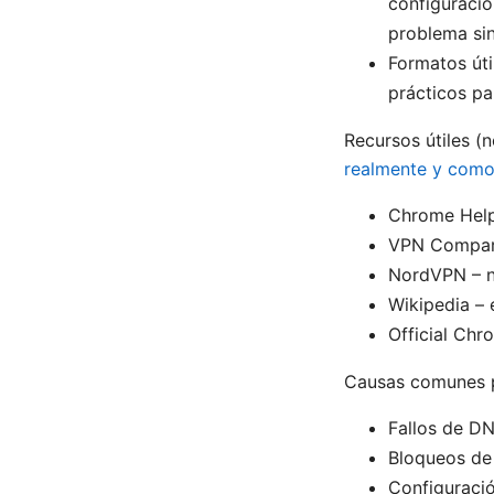
configuració
problema sin
Formatos úti
prácticos pa
Recursos útiles (n
realmente y como
Chrome Help
VPN Compari
NordVPN – 
Wikipedia – 
Official Ch
Causas comunes p
Fallos de DN
Bloqueos de
Configuració