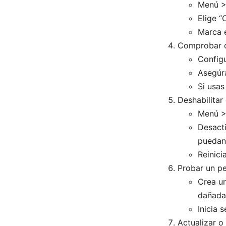
Menú >
Elige “
Marca e
Comprobar c
Configu
Asegúra
Si usas
Deshabilitar
Menú >
Desacti
puedan 
Reinic
Probar un pe
Crea un
dañada
Inicia 
Actualizar o 