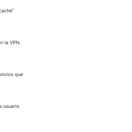
 caché”
n la VPN.
uncios que
e usuario