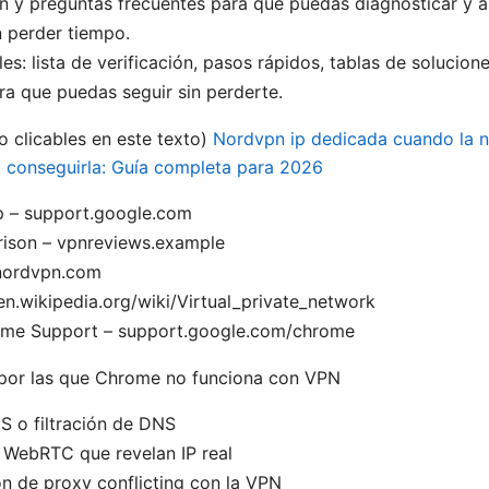
n y preguntas frecuentes para que puedas diagnosticar y ar
 perder tiempo.
les: lista de verificación, pasos rápidos, tablas de solucion
ra que puedas seguir sin perderte.
o clicables en este texto)
Nordvpn ip dedicada cuando la n
 conseguirla: Guía completa para 2026
 – support.google.com
son – vpnreviews.example
nordvpn.com
en.wikipedia.org/wiki/Virtual_private_network
rome Support – support.google.com/chrome
or las que Chrome no funciona con VPN
S o filtración de DNS
 WebRTC que revelan IP real
n de proxy conflicting con la VPN