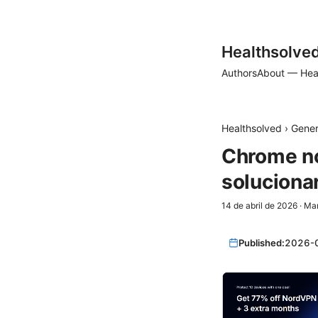
Healthsolve
Authors
About — Hea
Healthsolved
›
Gener
Chrome no 
soluciona
14 de abril de 2026
·
Mar
Published:
2026-