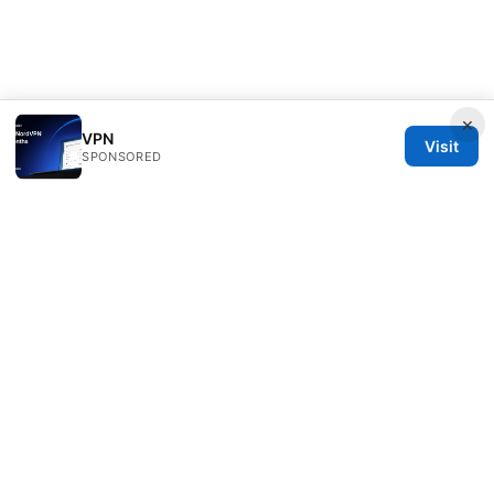
×
VPN
Visit
SPONSORED
Healthsolved Group LLC
233 South Wacker Drive
Chicago, IL, 60601
US
editorial@healthsolved.net
+1-212-555-0163
About
Privacy Policy
Terms of Use