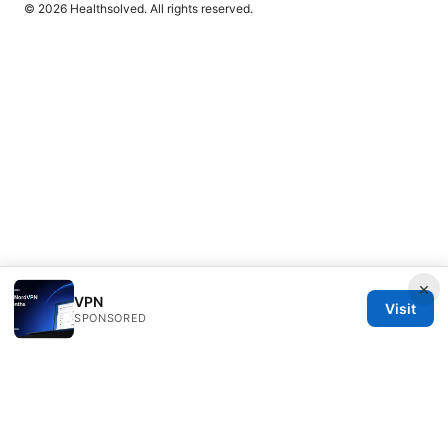
© 2026 Healthsolved. All rights reserved.
×
VPN
Visit
SPONSORED
Healthsolved Group LLC
233 South Wacker Drive
Chicago, IL, 60601
US