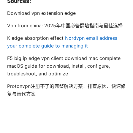
Sources:
Download vpn extension edge
Vpn from china: 2025年中国必备翻墙指南与最佳选择
K edge absorption effect
Nordvpn email address
your complete guide to managing it
F5 big ip edge vpn client download mac complete
macOS guide for download, install, configure,
troubleshoot, and optimize
Protonvpn注册不了的完整解决方案：排查原因、快速修
复与替代方案